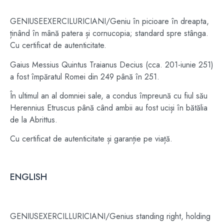
GENIUSEEXERCILURICIANI/Geniu în picioare în dreapta,
ținând în mână patera și cornucopia; standard spre stânga.
Cu certificat de autenticitate.
Gaius Messius Quintus Traianus Decius (cca. 201-iunie 251)
a fost împăratul Romei din 249 până în 251.
În ultimul an al domniei sale, a condus împreună cu fiul său
Herennius Etruscus până când ambii au fost uciși în bătălia
de la Abrittus.
Cu certificat de autenticitate și garanție pe viață.
ENGLISH
GENIUSEXERCILLURICIANI/Genius standing right, holding