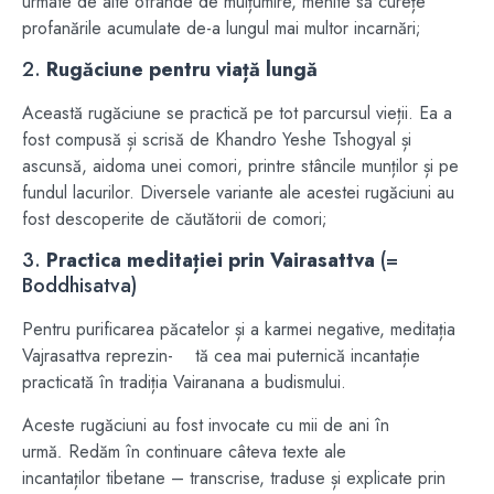
urmate de alte ofrande de mulțumire, menite să curețe
profanările acumulate de-a lungul mai multor incarnări;
2.
Rugăciune pentru viață lungă
Această rugăciune se practică pe tot parcursul vieții. Ea a
fost compusă și scrisă de Khandro Yeshe Tshogyal și
ascunsă, aidoma unei comori, printre stâncile munților și pe
fundul lacurilor. Diversele variante ale acestei rugăciuni au
fost descoperite de căutătorii de comori;
3.
Practica meditației prin Vairasattva
(=
Boddhisatva)
Pentru purificarea păcatelor și a karmei negative, meditația
Vajrasattva reprezin- tă cea mai puternică incantație
practicată în tradiția Vairanana a budismului.
Aceste rugăciuni au fost invocate cu mii de ani în
urmă
.
Redăm în continuare câteva texte ale
incantaților tibetane – transcrise, traduse și explicate prin