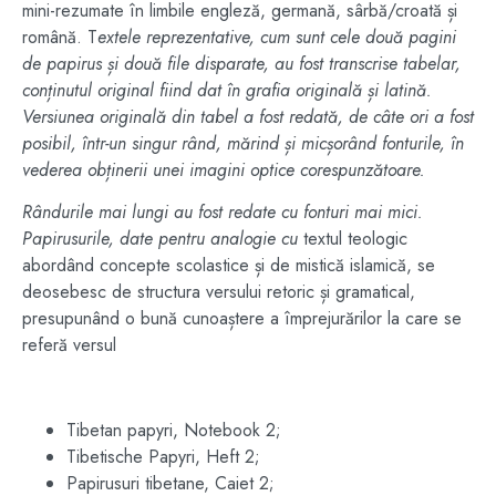
mini-rezumate în limbile engleză, germană, sârbă/croată și
română. T
extele reprezentative, cum sunt cele două pagini
de papirus și două file disparate, au fost transcrise tabelar,
conținutul original fiind dat în grafia originală și latină.
Versiunea originală din tabel a fost redată, de câte ori a fost
posibil, într-un singur rând, mărind și micșorând fonturile, în
vederea obținerii unei imagini optice corespunzătoare.
Rândurile mai lungi au fost redate cu fonturi mai mici.
Papirusurile, date pentru analogie cu
textul teologic
abordând concepte scolastice și de mistică islamică, se
deosebesc de structura versului retoric și gramatical,
presupunând o bună cunoaștere a împrejurărilor la care se
referă versul
Tibetan papyri, Notebook 2;
Tibetische Papyri, Heft 2;
Papirusuri tibetane, Caiet 2;