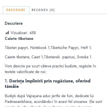
DESCRIERE
RECENZII (0)
Descriere
Vizualizari:
458
Caiete tibetane
Tibetan papyri, Notebook 1;Tibetische Papyri, Heft 1;
Caiete tibetane, Caiet 1;Tibetanski papirusi, Sveska 1.
Vom descrie pe scurt câteva practici budiste, regăsite în
textele valorificate de noi:
1.
Dorința împlinirii prin rugăciune, oferind
tămâie
Budiștii după Vajrayana aduc jertfe de fum, dedicate lui
Padmasambhava, acordându-i în acest fel onoarea. Ele sunt