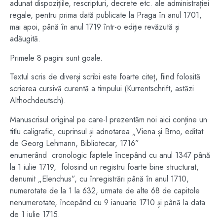
adunat dispozițiile, rescripturi, decrete etc. ale administrației
regale, pentru prima dată publicate la Praga în anul 1701,
mai apoi, până în anul 1719 într-o ediție revăzută și
adăugită.
Primele 8 pagini sunt goale.
Textul scris de diverși scribi este foarte citeț, fiind folosită
scrierea cursivă curentă a timpului (Kurrentschrift, astăzi
Althochdeutsch).
Manuscrisul original pe care-l prezentăm noi aici conține un
titlu caligrafic, cuprinsul și adnotarea „Viena și Brno, editat
de Georg Lehmann, Bibliotecar, 1716”
enumerând cronologic faptele începând cu anul 1347 până
la 1 iulie 1719, folosind un registru foarte bine structurat,
denumit „Elenchus”, cu înregistrări până în anul 1710,
numerotate de la 1 la 632, urmate de alte 68 de capitole
nenumerotate, începând cu 9 ianuarie 1710 și până la data
de 1 iulie 1715.