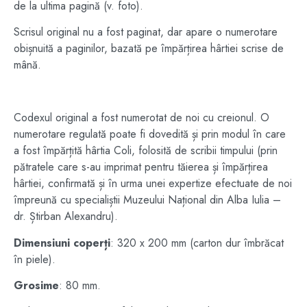
de la ultima pagină (v. foto).
Scrisul original nu a fost paginat, dar apare o numerotare
obișnuită a paginilor, bazată pe împărțirea hârtiei scrise de
mână.
Codexul original a fost numerotat de noi cu creionul. O
numerotare regulată poate fi dovedită și prin modul în care
a fost împărțită hârtia Coli, folosită de scribii timpului (prin
pătratele care s-au imprimat pentru tăierea și împărțirea
hârtiei, confirmată și în urma unei expertize efectuate de noi
împreună cu specialiștii Muzeului Național din Alba Iulia –
dr. Știrban Alexandru).
Dimensiuni coperți
: 320 x 200 mm (carton dur îmbrăcat
în piele).
Grosime
: 80 mm.