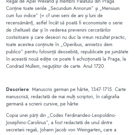
Regal de Apel Weiland și membrii Palatului din Praga.
Conține toate seriile „Secundum Annorum” și „Mensium
cum fuo indice” (= cf unei serii de ani și luni de
recensământ), astfel încât să poată fi economisite o serie
de cheltuieli dar și în vederea prevenirii cercetărilor
costisitoare și care deseori nu duc la vreun rezultat practic,
toate acestea conținute în „Operibus, annietzo dem
publico” pentru folosință deosebită, republicate pe jumătate
în această nouă ediție ce poate fi achiziționată la Praga, la
Condrad Mullem, neguțător de carte. Anul 1720.
Descriere
: Manuscris german pe hârtie, 1347-1715. Carte
manuscrisă, redactată de mai mulți scriptori, în caligrafia
germană a scrierii cursive, pe hârtie.
Copia unei părți din „Codex Ferdinandeo-Leopoldino-
Josephino-Carolinus”, a fost redactată de unul dintre
secretarii regali,
Johann Jacob von Weingarten
,
care a