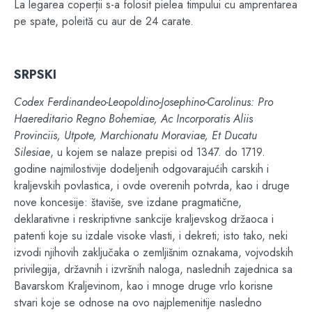
La legarea coperții s-a folosit pielea timpului cu amprentarea
pe spate, poleită cu aur de 24 carate.
SRPSKI
Codex Ferdinandeo-Leopoldino-Josephino-Carolinus: Pro
Haereditario Regno Bohemiae, Ac Incorporatis Aliis
Provinciis, Utpote, Marchionatu Moraviae, Et Ducatu
Silesiae
, u kojem se nalaze prepisi od 1347. do 1719.
godine najmilostivije dodeljenih odgovarajućih carskih i
kraljevskih povlastica, i ovde overenih potvrda, kao i druge
nove koncesije: štaviše, sve izdane pragmatične,
deklarativne i reskriptivne sankcije kraljevskog držaoca i
patenti koje su izdale visoke vlasti, i dekreti; isto tako, neki
izvodi njihovih zaključaka o zemljišnim oznakama, vojvodskih
privilegija, državnih i izvršnih naloga, naslednih zajednica sa
Bavarskom Kraljevinom, kao i mnoge druge vrlo korisne
stvari koje se odnose na ovo najplemenitije nasledno