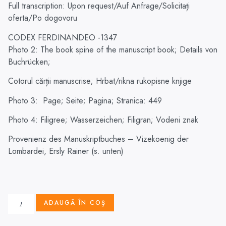
Full transcription:
Upon request
/Auf Anfrage/Solicitați
oferta/Po dogovoru
CODEX FERDINANDEO -1347
Photo 2: The book spine of the manuscript book; Details von
Buchrücken;
Cotorul cărții manuscrise; Hrbat/rikna rukopisne knjige
Photo 3:
Page; Seite; Pagina; Stranica: 449
Photo 4: Filigree; Wasserzeichen; Filigran; Vodeni znak
Provenienz des Manuskriptbuches – Vizekoenig der
Lombardei, Ersly Rainer (s. unten)
ADAUGĂ ÎN COȘ