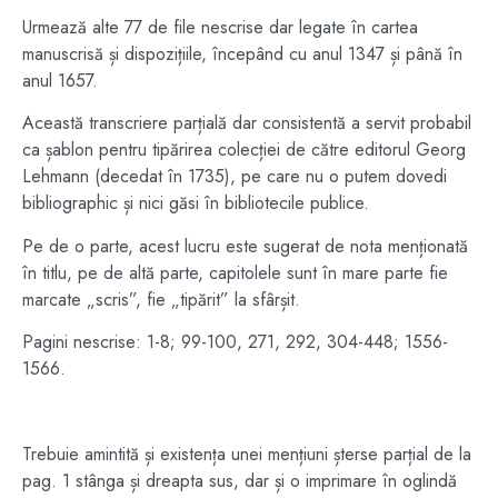
Urmează alte 77 de file nescrise dar legate în cartea
manuscrisă și dispozițiile, începând cu anul 1347 și până în
anul 1657.
Această transcriere parțială dar consistentă a servit probabil
ca șablon pentru tipărirea colecției de către editorul Georg
Lehmann (decedat în 1735), pe care nu o putem dovedi
bibliographic și nici găsi în bibliotecile publice.
Pe de o parte, acest lucru este sugerat de nota menționată
în titlu, pe de altă parte, capitolele sunt în mare parte fie
marcate „scris”, fie „tipărit” la sfârșit.
Pagini nescrise: 1-8; 99-100, 271, 292, 304-448; 1556-
1566.
Trebuie amintită și existența unei mențiuni șterse parțial de la
pag. 1 stânga și dreapta sus, dar și o imprimare în oglindă