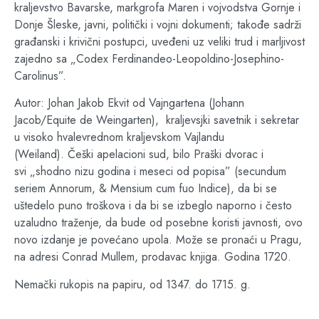
kraljevstvo Bavarske, markgrofa Maren i vojvodstva Gornje i
Donje Šleske, javni, politički i vojni dokumenti; takođe sadrži
građanski i krivični postupci, uveđeni uz veliki trud i marljivost
zajedno sa „Codex Ferdinandeo-Leopoldino-Josephino-
Carolinus”.
Autor: Johan Jakob Ekvit od Vajngartena (Johann
Jacob/Equite de Weingarten), kraljevsjki savetnik i sekretar
u visoko hvalevrednom kraljevskom Vajlandu
(Weiland). Češki apelacioni sud, bilo Praški dvorac i
svi „shodno nizu godina i meseci od popisa” (secundum
seriem Annorum, & Mensium cum fuo Indice), da bi se
uštedelo puno troškova i da bi se izbeglo naporno i često
uzaludno traženje, da bude od posebne koristi javnosti, ovo
novo izdanje je povećano upola. Može se pronaći u Pragu,
na adresi Conrad Mullem, prodavac knjiga. Godina 1720.
Nemački rukopis na papiru, od 1347. do 1715. g.