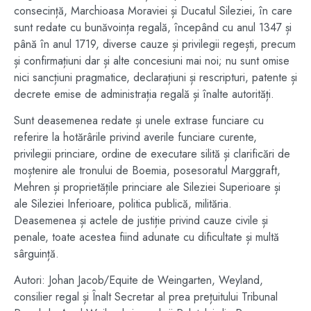
consecință, Marchioasa Moraviei și Ducatul Sileziei, în care
sunt redate cu bunăvoința regală, începând cu anul 1347 și
până în anul 1719, diverse cauze și privilegii regești, precum
și confirmațiuni dar și alte concesiuni mai noi; nu sunt omise
nici sancțiuni pragmatice, declarațiuni și rescripturi, patente și
decrete emise de administrația regală și înalte autorități.
Sunt deasemenea redate și unele extrase funciare cu
referire la hotărârile privind averile funciare curente,
privilegii princiare, ordine de executare silită și clarificări de
moștenire ale tronului de Boemia, posesoratul Marggraft,
Mehren și proprietățile princiare ale Sileziei Superioare și
ale Sileziei Inferioare, politica publică, milităria.
Deasemenea și actele de justiție privind cauze civile și
penale, toate acestea fiind adunate cu dificultate și multă
sârguință.
Autori: Johan Jacob/Equite de Weingarten, Weyland,
consilier regal și Înalt Secretar al prea prețuitului Tribunal