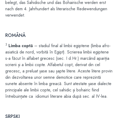
belegt, das Sahidische und das Bohairische werden erst
nach dem 4. Jahrhundert als literarische Redewendungen
verwendet.
ROMÂNĂ
3
Limba coptă
– stadiul final al
limbii egiptene
(limba
afro-
asiatică
de nord, vorbită în
Egipt
)
. Scrierea limbii egiptene
s-a făcut în alfabet grecesc (sec. I d.Hr.) marcând apariția
scrierii și a limbii copte. Alfabetul copt, derivat din cel
grecesc, a preluat șase sau șapte litere. Aceste litere provin
din dezvoltarea unor semne demotice care reprezintă
sunete absente în limba greacă. Sunt atestate șase dialecte
principale ale limbii copte, cel sahidic și b
ohairic
fiind
întrebuințate ca idiomuri literare abia după sec. al IV-lea.
SRPSKI