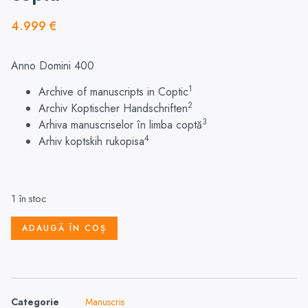
4.999
€
Anno
Domini
400
1
Archive of manuscripts in Coptic
2
Archiv Koptischer Handschriften
3
Arhiva manuscriselor în limba coptă
4
Arhiv koptskih rukopisa
1 în stoc
ADAUGĂ ÎN COȘ
Categorie
Manuscris