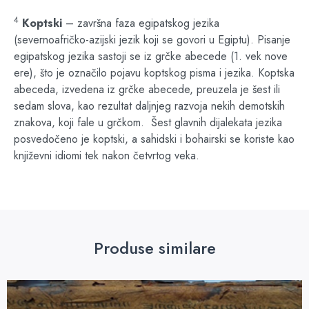
4
Koptski
– završna faza egipatskog jezika
(severnoafričko-azijski jezik koji se govori u Egiptu).
Pisanje
egipatskog jezika sastoji se iz grčke abecede (1. vek nove
ere), što je označilo pojavu koptskog pisma i jezika.
Koptska
abeceda, izvedena iz grčke abecede, preuzela je šest ili
sedam slova, kao rezultat daljnjeg razvoja nekih demotskih
znakova, koji fale u grčkom.
Šest glavnih dijalekata jezika
posvedočeno je koptski, a sahidski i bohairski se koriste kao
književni idiomi tek nakon četvrtog veka.
Produse similare