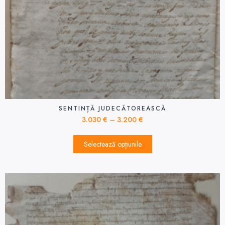
SENTINȚĂ JUDECĂTOREASCĂ
3.030
€
–
3.200
€
Selectează opțiunile