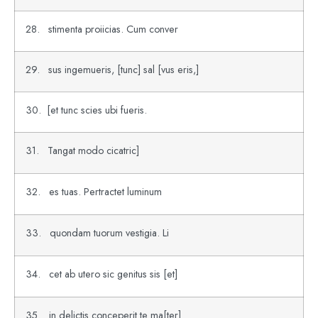
28. stimenta proiicias. Cum conver
29. sus ingemueris, [tunc] sal [vus eris,]
30. [et tunc scies ubi fueris.
31. Tangat modo cicatric]
32. es tuas. Pertractet luminum
33. quondam tuorum vestigia. Li
34. cet ab utero sic genitus sis [et]
35. in delictis conceperit te ma[ter]