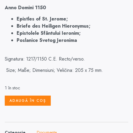
Anno
Domini
1150
Epistles of St. Jerome
;
Briefe des Heiligen Hieronymus;
Epistolele Sfântului Ieronim;
Poslanice Svetog Jeronima
Signatura: 1217/1150 C.E. Recto/verso.
Size; Maße; Dimensiuni; Veličina: 205 x 75 mm.
1 în stoc
ADAUGĂ ÎN COȘ
Categorie
Documente