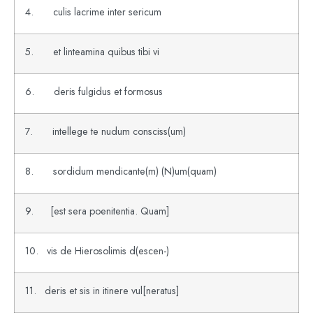
4. culis lacrime inter sericum
5. et linteamina quibus tibi vi
6. deris fulgidus et formosus
7. intellege te nudum consciss(um)
8. sordidum mendicante(m) (N)um(quam)
9. [est sera poenitentia. Quam]
10. vis de Hierosolimis d(escen-)
11. deris et sis in itinere vul[neratus]