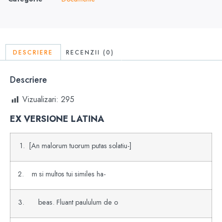
DESCRIERE
RECENZII (0)
Descriere
Vizualizari:
295
EX VERSIONE LATINA
1. [An malorum tuorum putas solatiu-]
2. m si multos tui similes ha-
3. beas. Fluant paululum de o