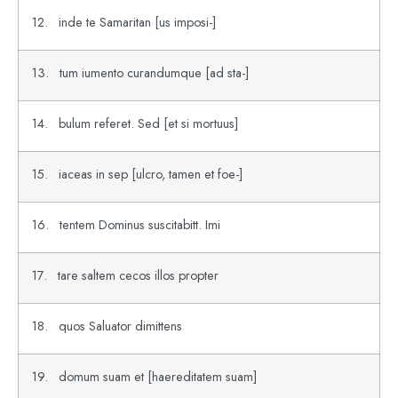
12. inde te Samaritan [us imposi-]
13. tum iumento curandumque [ad sta-]
14. bulum referet. Sed [et si mortuus]
15. iaceas in sep [ulcro, tamen et foe-]
16. tentem Dominus suscitabitt. Imi
17. tare saltem cecos illos propter
18. quos Saluator dimittens
19. domum suam et [haereditatem suam]