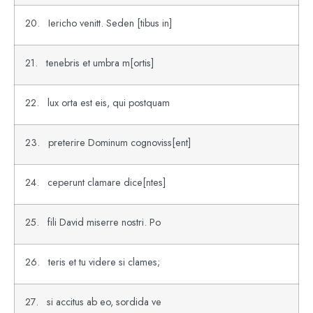
20. Iericho venitt. Seden [tibus in]
21. tenebris et umbra m[ortis]
22. lux orta est eis, qui postquam
23. preterire Dominum cognoviss[ent]
24. ceperunt clamare dice[ntes]
25. fili David miserre nostri. Po
26. teris et tu videre si clames;
27. si accitus ab eo, sordida ve