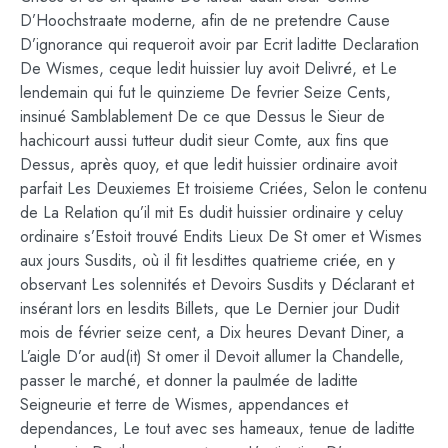
D’Hoochstraate moderne, afin de ne pretendre Cause
D’ignorance qui requeroit avoir par Ecrit laditte Declaration
De Wismes, ceque ledit huissier luy avoit Delivré, et Le
lendemain qui fut le quinzieme De fevrier Seize Cents,
insinué Samblablement De ce que Dessus le Sieur de
hachicourt aussi tutteur dudit sieur Comte, aux fins que
Dessus, après quoy, et que ledit huissier ordinaire avoit
parfait Les Deuxiemes Et troisieme Criées, Selon le contenu
de La Relation qu’il mit Es dudit huissier ordinaire y celuy
ordinaire s’Estoit trouvé Endits Lieux De St omer et Wismes
aux jours Susdits, où il fit lesdittes quatrieme criée, en y
observant Les solennités et Devoirs Susdits y Déclarant et
insérant lors en lesdits Billets, que Le Dernier jour Dudit
mois de février seize cent, a Dix heures Devant Diner, a
L’aigle D’or aud(it) St omer il Devoit allumer la Chandelle,
passer le marché, et donner la paulmée de laditte
Seigneurie et terre de Wismes, appendances et
dependances, Le tout avec ses hameaux, tenue de laditte