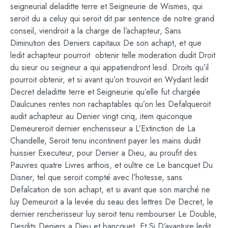
seigneurial deladitte terre et Seigneurie de Wismes, qui
seroit du a celuy qui seroit dit par sentence de notre grand
conseil, viendroit a la charge de l’achapteur, Sans
Diminution des Deniers capitaux De son achapt, et que
ledit achapteur pourroit obtenir telle moderation dudit Droit
du sieur ou seigneur a qui appatiendront lesd. Droits qu’il
pourroit obtenir, et si avant qu’on trouvoit en Wydant ledit
Decret deladitte terre et Seigneurie qu’elle fut chargée
Daulcunes rentes non rachaptables qu’on les Defalqueroit
audit achapteur au Denier vingt cinq, item quiconque
Demeureroit dernier encherisseur a L’Extinction de La
Chandelle, Seroit tenu incontinent payer les mains dudit
huissier Executeur, pour Denier a Dieu, au proufit des
Pauvres quatre Livres arthois, et oultre ce Le bancquet Du
Disner, tel que seroit compté avec l’hotesse, sans
Defalcation de son achapt, et si avant que son marché ne
luy Demeuroit a la levée du seau des lettres De Decret, le
dernier rencherisseur luy seroit tenu rembourser Le Double,
Desdits Deniers a Dieu et bancquet, Et Si D’avanture ledit