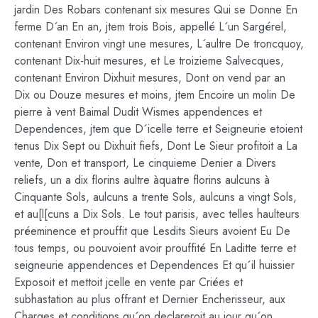
jardin Des Robars contenant six mesures Qui se Donne En
ferme D´an En an, jtem trois Bois, appellé L´un Sargérel,
contenant Environ vingt une mesures, L´aultre De troncquoy,
contenant Dix-huit mesures, et Le troizieme Salvecques,
contenant Environ Dixhuit mesures, Dont on vend par an
Dix ou Douze mesures et moins, jtem Encoire un molin De
pierre à vent Baimal Dudit Wismes appendences et
Dependences, jtem que D´icelle terre et Seigneurie etoient
tenus Dix Sept ou Dixhuit fiefs, Dont Le Sieur profitoit a La
vente, Don et transport, Le cinquieme Denier a Divers
reliefs, un a dix florins aultre àquatre florins aulcuns à
Cinquante Sols, aulcuns a trente Sols, aulcuns a vingt Sols,
et au[l[cuns a Dix Sols. Le tout parisis, avec telles haulteurs
préeminence et prouffit que Lesdits Sieurs avoient Eu De
tous temps, ou pouvoient avoir prouffité En Laditte terre et
seigneurie appendences et Dependences Et qu´il huissier
Exposoit et mettoit jcelle en vente par Criées et
subhastation au plus offrant et Dernier Encherisseur, aux
Charges et conditions qu´on declareroit au jour qu´on