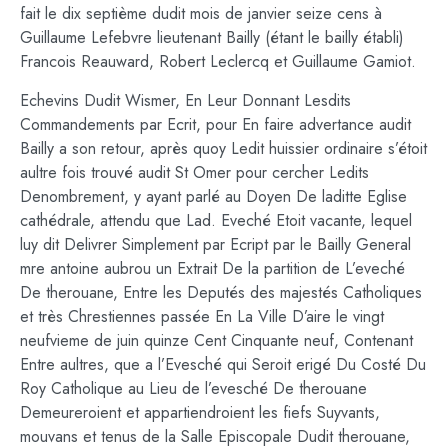
fait le dix septième dudit mois de janvier seize cens à
Guillaume Lefebvre lieutenant Bailly (étant le bailly établi)
Francois Reauward, Robert Leclercq et Guillaume Gamiot.
Echevins Dudit Wismer, En Leur Donnant Lesdits
Commandements par Ecrit, pour En faire advertance audit
Bailly a son retour, après quoy Ledit huissier ordinaire s’étoit
aultre fois trouvé audit St Omer pour cercher Ledits
Denombrement, y ayant parlé au Doyen De laditte Eglise
cathédrale, attendu que Lad. Eveché Etoit vacante, lequel
luy dit Delivrer Simplement par Ecript par le Bailly General
mre antoine aubrou un Extrait De la partition de L’eveché
De therouane, Entre les Deputés des majestés Catholiques
et très Chrestiennes passée En La Ville D’aire le vingt
neufvieme de juin quinze Cent Cinquante neuf, Contenant
Entre aultres, que a l’Evesché qui Seroit erigé Du Costé Du
Roy Catholique au Lieu de l’evesché De therouane
Demeureroient et appartiendroient les fiefs Suyvants,
mouvans et tenus de la Salle Episcopale Dudit therouane,