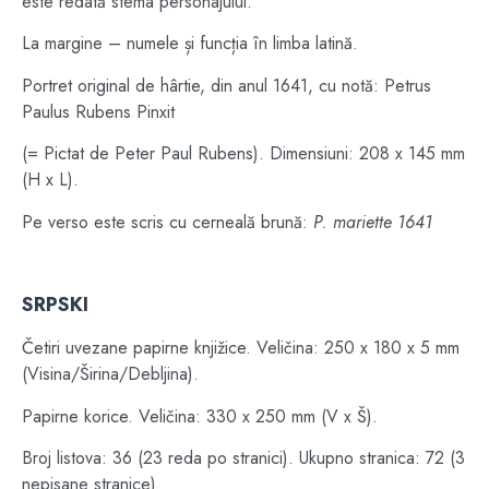
este redată stema personajului.
La margine – numele și funcția în limba latină.
Portret original de hârtie, din anul 1641, cu notă: Petrus
Paulus Rubens Pinxit
(= Pictat de Peter Paul Rubens). Dimensiuni: 208 x 145 mm
(H x L).
Pe verso este scris cu cerneală brună:
P. mariette 1641
SRPSKI
Četiri uvezane papirne knjižice. Veličina: 250 x 180 x 5 mm
(Visina/Širina/Debljina).
Papirne korice. Veličina: 330 x 250 mm (V x Š).
Broj listova: 36 (23 reda po stranici). Ukupno stranica: 72 (3
nepisane stranice)