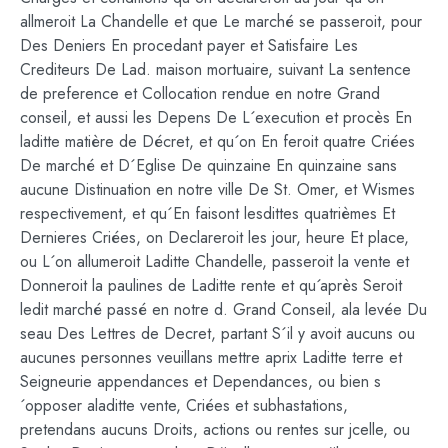
allmeroit La Chandelle et que Le marché se passeroit, pour
Des Deniers En procedant payer et Satisfaire Les
Crediteurs De Lad. maison mortuaire, suivant La sentence
de preference et Collocation rendue en notre Grand
conseil, et aussi les Depens De L´execution et procès En
laditte matière de Décret, et qu´on En feroit quatre Criées
De marché et D´Eglise De quinzaine En quinzaine sans
aucune Distinuation en notre ville De St. Omer, et Wismes
respectivement, et qu´En faisont lesdittes quatrièmes Et
Dernieres Criées, on Declareroit les jour, heure Et place,
ou L´on allumeroit Laditte Chandelle, passeroit la vente et
Donneroit la paulines de Laditte rente et qu´après Seroit
ledit marché passé en notre d. Grand Conseil, ala levée Du
seau Des Lettres de Decret, partant S´il y avoit aucuns ou
aucunes personnes veuillans mettre aprix Laditte terre et
Seigneurie appendances et Dependances, ou bien s
´opposer aladitte vente, Criées et subhastations,
pretendans aucuns Droits, actions ou rentes sur jcelle, ou