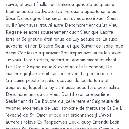
suivre, et ayant finallement Entendu qu´icelle Seigneurie
Etoit tenuë de L´advocrie De therouane appartenante au
Sieur Dallouaigne, il se seroit autruy addressé audit Sieur,
ou il n´avoit aussi trouvé autre Denombrement qu´un Vieu
Registre et après soustenement dudit Sieur que Laditte
terre et Seigneurie étoit tenue de Luy acause de La susd:
advocrie, et non D´autre Sieur, et que Suivant ce ladite feue
dame Comtesse auparavant Son trèpas avoit autrefois avec
luy voulu faire Certain, accord ou appointement touchant
Les Droits Seigneuriaux Si avant qu´elle la vendoit, De
maniere qu´jl se seroit transporté vers La personne de
Guillaume proutoille jadis receveur de laditte terre et
Seigneurie, lequel ne luy aiant aussi Sceu faire avoir aultre
Denombrement qu´un Vieu, Dont il avoit une partie et
Seullement dit De Bouche qu´jcelle terre et Seigneurie de
Wismes etoit tenuë de Lad. advocrie de therouane Et De L
´éveché de St. Omer et que par ordonnance jl L´avoit
autrefois relevé Es Respectives Lieux, quoy Entendu Ledit
huissier Se Seroit le quinzieme de janvier seize Cens a La