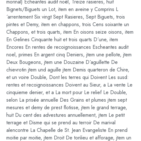
morinal) Echeantes audit noël, Treize rasieres, huit
Bignets/Biguets un Lot, item en aveine y Comprins L
´arrentement Six vingt Sept Rasieres, Sept Biguets, trois
pintes et Demy, item en chappons, trois Cens soixante un
Chappons, et trois quarts, item En oisons seize oisons, item
En Gelines Cinquante huit et trois quarts D´une, item
Encores En rentes de recoignoissances Escheantes audit
noel, primes En argent cinq Deniers, jtem une pellote, jtem
Deux Bougeons, jtem une Douzaine D´aguillette De
chievrotin jtem und aguille jtem Demis quarteron de Chire,
et un voire Double, Dont les terres qui Doivent Les susd:
rentes et recoignoissances Doivent au Sieur, a La vente Le
cinquieme denier, et a La mort pour Le relief Le Double,
selon La prisée annuelle Des Grains et plumes jtem sept
mesures et demy de prest flotisse, jtem le grand terrage,
huit Du cent des advestures annuellement, jtem Le petit
terrage et Disme qui se prend au terroir De marival
alencontre La Chapelle de St. Jean Evangeliste En prend
moitie par moitie, jtem Droit De tonlieu et afforage, jtem un