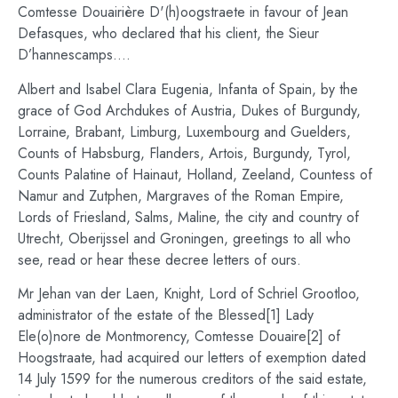
Comtesse Douairière D'(h)oogstraete in favour of Jean
Defasques, who declared that his client, the Sieur
D’hannescamps….
Albert and Isabel Clara Eugenia, Infanta of Spain, by the
grace of God Archdukes of Austria, Dukes of Burgundy,
Lorraine, Brabant, Limburg, Luxembourg and Guelders,
Counts of Habsburg, Flanders, Artois, Burgundy, Tyrol,
Counts Palatine of Hainaut, Holland, Zeeland, Countess of
Namur and Zutphen, Margraves of the Roman Empire,
Lords of Friesland, Salms, Maline, the city and country of
Utrecht, Oberijssel and Groningen, greetings to all who
see, read or hear these decree letters of ours.
Mr Jehan van der Laen, Knight, Lord of Schriel Grootloo,
administrator of the estate of the Blessed[1] Lady
Ele(o)nore de Montmorency, Comtesse Douaire[2] of
Hoogstraate, had acquired our letters of exemption dated
14 July 1599 for the numerous creditors of the said estate,