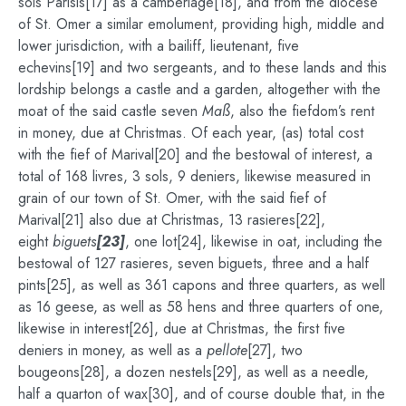
sols Parisis[17] as a camberlage[18], and from the diocese
of St. Omer a similar emolument, providing high, middle and
lower jurisdiction, with a bailiff, lieutenant, five
echevins[19] and two sergeants, and to these lands and this
lordship belongs a castle and a garden, altogether with the
moat of the said castle seven
Maß
, also the fiefdom’s rent
in money, due at Christmas. Of each year, (as) total cost
with the fief of Marival[20] and the bestowal of interest, a
total of 168 livres, 3 sols, 9 deniers, likewise measured in
grain of our town of St. Omer, with the said fief of
Marival[21] also due at Christmas, 13 rasieres[22],
eight
biguets
[23]
, one lot[24], likewise in oat, including the
bestowal of 127 rasieres, seven biguets, three and a half
pints[25], as well as 361 capons and three quarters, as well
as 16 geese, as well as 58 hens and three quarters of one,
likewise in interest[26], due at Christmas, the first five
deniers in money, as well as a
pellote
[27], two
bougeons[28], a dozen nestels[29], as well as a needle,
half a quarton of wax[30], and of course double that, in the