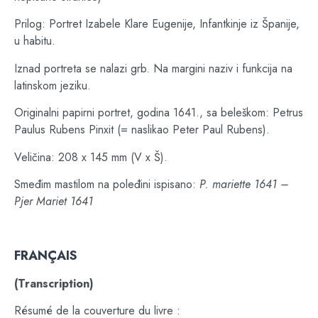
Prilog: Portret Izabele Klare Eugenije, Infantkinje iz Španije,
u habitu.
Iznad portreta se nalazi grb. Na margini naziv i funkcija na
latinskom jeziku.
Originalni papirni portret, godina 1641., sa beleškom: Petrus
Paulus Rubens Pinxit (= naslikao Peter Paul Rubens).
Veličina: 208 x 145 mm (V x Š).
Smeđim mastilom na poleđini ispisano:
P. mariette 1641 –
Pjer Mariet 1641
FRANÇAIS
(Transcription)
Résumé de la couverture du livre :