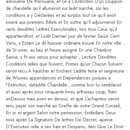
advouerie De therouane, et ce a L’extinction D’un couppon
de chandelle qu’il allumeroit sur ledit marché, sur les
conditions a y Déclarées et au surplus tout ce qu’il avoit
inseré aux premiers Billets et En outtre qu’il adjourneroit En
vertu desdittes Lettres Executoriales, lors tous Ceux qu’il
appartiendroit, et Ledit Dernier jour de fevrier Seize Cent
Venu, s’Estant Le dit huissier ordinaire trouvé En notre ville
de St omer, au lieu et heure assigné En une Chambre
Basse, y fit aux venus pour achapter ; Lecture Desdittes
Conditions telles que Suivent, Primes qu’un Chacun Solvent
seroit recu A haulcher et Encherir Laditte terre et seigneurie
de Wismes appendances et Dépendances jusques a
l’Extinction, deladitte Chandelle ; comme bon lui sembleroit
et aussi après pour cinquante livres arthoisau coup, Bien
enDessus mais point en dessus, et que L’achapteur seroit
tenu payer son marché au Greffe de notre Grand Conseil,
En or et argent Selon notre permission, Endedans Deux
mois après La Signature De lettres De Decret, apeine
D’Execution relle a ses frais et Despens, item Que Le Droit