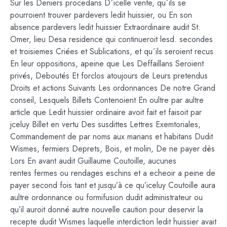
Sur les Deniers procedans D´icelle vente, qu´ils se
pourroient trouver pardevers ledit huissier, ou En son
absence pardevers ledit huissier Extraordinaire audit St.
Omer, lieu Desa residence qui continueroit lesd. secondes
et troisiemes Criées et Sublications, et qu´ils seroient recus
En leur oppositions, apeine que Les Deffaillans Seroient
privés, Deboutés Et forclos atoujours de Leurs pretendus
Droits et actions Suivants Les ordonnances De notre Grand
conseil, Lesquels Billets Contenoient En oultre par aultre
article que Ledit huissier ordinaire avoit fait et faisoit par
jceluy Billet en vertu Des susdittes Lettres Exemtoriales,
Commandement de par noms aux manans et habitans Dudit
Wismes, fermiers Deprets, Bois, et molin, De ne payer dès
Lors En avant audit Guillaume Coutoille, aucunes
rentes fermes ou rendages eschins et a echeoir a peine de
payer second fois tant et jusqu’à ce qu’iceluy Coutoille aura
aultre ordonnance ou formifusion dudit administrateur ou
qu’il auroit donné autre nouvelle caution pour deservir la
recepte dudit Wismes laquelle interdiction ledit huissier avait