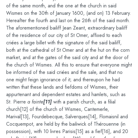
of the same month, and the one at the church in said
Wismes on the 30th of January 1600, (and on) 13 February.
Hereafter the fourth and last on the 26th of the said month.
The aforementioned bailiff Jean Zeant, extraordinary bailiff
of the residence of our city of St Omer, affixed to each
criées a large billet with the signature of the said bailiff,
both at the cathedral of St Omer and at the hut on the corn
market, and at the gates of the said city and at the door of
the church of Wismes. All this to ensure that everyone might
be informed of the said criées and the sale, and that no
one might feign ignorance of it; and thereupon he had
written that these lands and fiefdoms of Wismes, their
appurtenant and dependent estates and hamlets, such as
St. Pierre
a fainte
[11]
with a parish church, as a filial
church[12] of the church of Wismes, Cantemerle,
Marival[13], Fourdebecque, Salverques[14], Flomaisnil and
Cocquempot, are held by the bailiwick of Thérouenne (in
possession), with 10 livres Parisis[15] as a fief[16], and 20