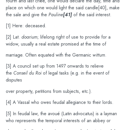
fourth and last criée, one would declare the day, time and
place on which one would light the said candle[40], make
the sale and give the
Pauline
[41]
of the said interest.
[1] Here: deceased.
[2] Lat.
doarium
; lifelong right of use to provide for a
widow, usually a real estate promised at the time of
marriage. Often equated with the Germanic
wittum
.
[3] A council set up from 1497 onwards to relieve
the
Conseil du Roi
of legal tasks (e.g. in the event of
disputes
over property, petitions from subjects, etc.).
[4] A Vassal who owes feudal allegiance to their lords.
[5] In feudal law, the avoué (Latin advocatus) is a layman
who represents the temporal interests of an abbey or