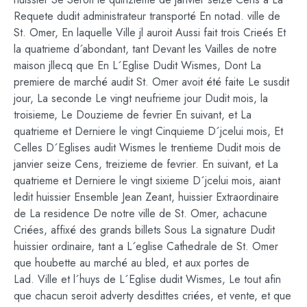
Requete dudit administrateur transporté En notad. ville de
St. Omer, En laquelle Ville jl auroit Aussi fait trois Crieés Et
la quatrieme d´abondant, tant Devant les Vailles de notre
maison jllecq que En L´Eglise Dudit Wismes, Dont La
premiere de marché audit St. Omer avoit été faite Le susdit
jour, La seconde Le vingt neufrieme jour Dudit mois, la
troisieme, Le Douzieme de fevrier En suivant, et La
quatrieme et Derniere le vingt Cinquieme D´jcelui mois, Et
Celles D´Eglises audit Wismes le trentieme Dudit mois de
janvier seize Cens, treizieme de fevrier. En suivant, et La
quatrieme et Derniere le vingt sixieme D´jcelui mois, aiant
ledit huissier Ensemble Jean Zeant, huissier Extraordinaire
de La residence De notre ville de St. Omer, achacune
Criées, affixé des grands billets Sous La signature Dudit
huissier ordinaire, tant a L´eglise Cathedrale de St. Omer
que houbette au marché au bled, et aux portes de
Lad. Ville et l´huys de L´Eglise dudit Wismes, Le tout afin
que chacun seroit adverty desdittes criées, et vente, et que