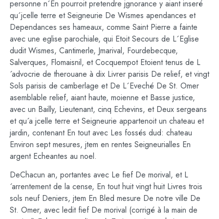
personne n´En pourroit pretendre jgnorance y aiant inseré
qu´jcelle terre et Seigneurie De Wismes apendances et
Dependances ses hameaux, comme Saint Pierre a fainte
avec une eglise parochiale, qui Etoit Secours de L´Eglise
dudit Wismes, Cantimerle, Jmarival, Fourdebecque,
Salverques, Flomaisnil, et Cocquempot Etoient tenus de L
´advocrie de therouane à dix Livrer parisis De relief, et vingt
Sols parisis de camberlage et De L´Eveché De St. Omer
asemblable relief, aiant haute, moienne et Basse justice,
avec un Bailly, Lieutenant, cinq Echevins, et Deux sergeans
et qu´a jcelle terre et Seigneurie appartenoit un chateau et
jardin, contenant En tout avec Les fossés dud: chateau
Environ sept mesures, jtem en rentes Seigneurialles En
argent Echeantes au noel.
DeChacun an, portantes avec Le fief De morival, et L
´arrentement de la cense, En tout huit vingt huit Livres trois
sols neuf Deniers, jtem En Bled mesure De notre ville De
St. Omer, avec ledit fief De morival (corrigé à la main de