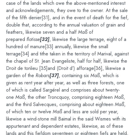
case of the lands which owe the above-mentioned interest
and acknowledgements, they owe to the owner. At the sale
of the fifth denier[31], and in the event of death for the fief,
double that, according to the annual valuation of grain and
feathers, likewise seven and a half
Maß
of
prepared
flotisse
[32]
, likewise the large terrage, eight of a
hundred of manure[33] annually, likewise the small
terrage[34] and tithe taken in the territory of Marival, against
the chapel of St. Jean Evangeliste, half for half, likewise the
Droit de tonlieu [35]and (Droit d’) afforage[36], likewise a
garden of the
Robars
[37]
, containing six
Maß
, which is
given as rent year after year, as well as three forests, one
of which is called Sargérel and comprises about twenty-
one
Maß
, the other Troncquoy, comprising eighteen
Maß
,
and the third Salvecques, comprising about eighteen
Maß
,
of which ten or twelve
Maß
and less are sold per year,
likewise a wind-stone mill Baimal in the said Wismes with its
appurtenant and dependent estates, likewise, as of these
lands and this fiefdom seventeen or eighteen fiefs are held,