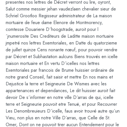
presentes nos lettres de Décret verront ou lire, oyront,
Salut comme messier jehan vaudezlaen chevalier sieur de
Schriel Grootloo Regisseur administrateur de La maison
mortuaire de feue dame Elenore de Montmorency,
comtesse Douariere D´hoogstrade, auroit pour l
´jnumerosite Des Crediteurs de Laditte maison mortuaire
jmpetré nos lettres Exemtoriales, en Datte du quatorzieme
de juillet quinze Cens nonante nœuf, pour pouvoir vendre
par Décret et Subhastation aulcuns Biens trouvés en icelle
maison mortuaire et En vertu D´icelles nos lettres
Exemtoriales par francois de Brume huissier ordinaire de
notre grand Conseil, fait saisir et mettre En nos mains et
Dejustice la terre et Seigneurie De Wismes avec les
appartenances et dependances, Le dit huissier auroit fait
devoir De s´informer en notre ville D´arras de qui, icelle
terre et Seigneurie pouvoit etre Tenuë, et pour Recouvrer
Les Denombreuieurs D´icelle, faus avoir trouvé autre qu´un
Vieu, non plus en notre Ville D´arras, que Celle de St.
Omer, Dont on ne pouvoit tirer aucun Entendement pour le