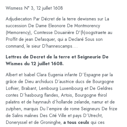
Wismess N° 3, 12 juillet 1608
Adjudiecation Par Décret de la terre dewismes sur La
succession De Dame Eleonore De Montmorency
(Memorency), Comtesse Douairière D'(h)oogstraete au
Proffit de jean Defasquer, qui a Declaré Sous son
command, le sieur D’hannescamps….
Lettres de Decret de la terre et Seigneurie De
Wismes du 12 juillet 1608.
Albert et Isabel Clara Eugenia infante D´Espagne par la
grâce de Dieu archiducs D´austrice ducs de Bourgogne
Lothier, Brabant, Lembourg Luxembourg et De Geldres
contes D´hasbourg flandes, Artois, Bourgogne thirol
palatins et de haynnauh d´hollande zelande, namur et de
zutphen, marquis Du l´empire de rome Seigneurs De frize
de Salins malines Des Cité Ville et pays D´Utrecht,
Doneryssel et de Groninghe,
a tous ceulx
qui ces