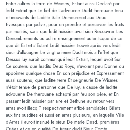
Entre aultres la terre de Wismes, Estant aussi Declaré par
ledit Extrait que Le fief de L’advoucrie Dudit therouane tenu
et mouvants de Laditte Sale Demeureroit aux Deux
Evesques par judivix, pour en prendre et percevoir les fruits
par moitiés, sans que ledit huissier avoit sien Recouvrer Les
Denombrements ou aultre enseignement autenticque de ce
que dit Est et s’Estant Ledit huissier trouvé après vers ledit
sieur d’allouagne Le vingt unieme Dudit mois a l’effet que
Dessus luy auroit communiqué ledit Extrait, lequel avoit Sur
Ce soutenu que lesdits Deux Roys, n’avoient peu Donne ou
appointer quelque chose En son préjudice et Expressement
aussi soutenu, que laditte terre Et seigneurie De Wismes
n’étoit tenue de personne que De luy, a cause de laditte
advouerie De therouane achapté par feu son père, et En
passant ledit huissier par aire et Bethune au retour vers
arras avoit illecq ? respectivement affixé samblables Billets
aux fins susdites et aussi en arras plusieurs, en laquelle Ville
d’Arras il auroit insinué le sieur De marle Desd. premières
Criées et ce en qualité De tuteur dudit Sieur Comte