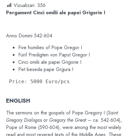
Vizualizari:
356
Pergament Cinci omilii ale papei Grigorie I
Anno
Domini
542-604
Five homilies of Pope Gregor I
Fünf Predigten von Papst Gregor I
Cinci omilii ale papei Grigorie I
Pet beseda pape Grgura I
 Price: 5000 Euro/pcs

ENGLISH
The sermons on the gospels of Pope Gregory I (
Saint
Gregory Dialogos
or
Gregory the Great
– ca. 542-604),
Pope of Rome (590-604), were among the most widely
read and most revered texts of the Middle Ages. These